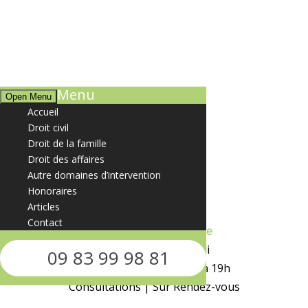
Menu
Open Menu
Accueil
Droit civil
Droit de la famille
Situer le cabinet
Droit des affaires
Autre domaines d’intervention
10 Rue de Paris
Honoraires
91400 Orsay
Articles
Contact
Accueil Téléphonique
Du Lundi au Vendredi
09 83 99 98 81
de 9h à 12h30 et de 14h à 19h
Consultations | Sur Rendez-vous